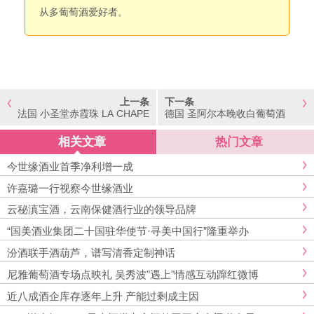
从多葡萄酒爱好者。
上一条
下一条
法国 小圣堂赤霞珠 LA CHAPE
德国 圣阿尔本晚收白葡萄酒
LLE-CABERNET SAUVIGNO
(大红宝)
N
相关文章
热门文章
今世缘酒业首季净利增一成
许嘉璐一行视察今世缘酒业
云秘滇宝酒，云南保健酒行业的领导品牌
“国美酒业集团二十国驻华使节·寻美中国行”隆重举办
汾酒联手酒葫芦，谱写清香定制神话
尼雅葡萄酒专场点映礼 吴秀波"遇上"情感互动蹿红微博
近八成酒企库存逐年上升 产能过剩成主因