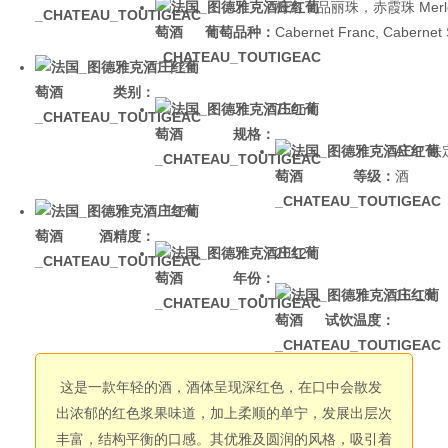
梅洛，品丽珠，赤霞珠 Merlo
葡萄品种：
Cabernet Franc, Cabernet
干红
类别：
750ml
规格：
AOP 
等级：
酒
13%
酒精度：
2012
年份：
16-18
试饮温度：
这是一款年轻的酒，酒体呈现深红色，在口中会散发
出浓郁的红色浆果味道，加上柔顺的单宁，发展出层次
丰富，结构平衡的口感。其优雅及圆润的风格，吸引着