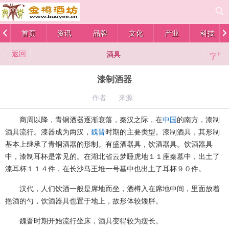
首页
资讯
品牌
文化
产业
科技
返回
+
酒具
字
漆制酒器
作者: 来源:
商周以降，青铜酒器逐渐衰落，秦汉之际，在
中国
的南方，漆制
酒具流行。漆器成为两汉，
魏晋
时期的主要类型。漆制酒具，其形制
基本上继承了青铜酒器的形制。有盛酒器具，饮酒器具。饮酒器具
中，漆制耳杯是常见的。在湖北省云梦睡虎地１１座秦墓中，出土了
漆耳杯１１４件，在长沙马王堆一号墓中也出土了耳杯９０件。
汉代，人们饮酒一般是席地而坐，酒樽入在席地中间，里面放着
挹酒的勺，饮酒器具也置于地上，故形体较矮胖。
魏晋时期开始流行坐床，酒具变得较为瘦长。