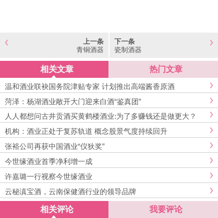
上一条
下一条
青铜酒器
瓷制酒器
相关文章
热门文章
温和酒业联袂国务院津贴专家 计划推出高端酱香原酒
菏泽：杨湖酒业敞开大门迎来白酒“鉴真团”
人人都想问古井贡酒买黄鹤楼酒业:为了多赚钱还是做更大？
机构：酒业正处于复苏轨道 概念股景气度持续回升
张裕公司再获中国酒业“仪狄奖”
今世缘酒业首季净利增一成
许嘉璐一行视察今世缘酒业
云秘滇宝酒，云南保健酒行业的领导品牌
相关评论
我要评论