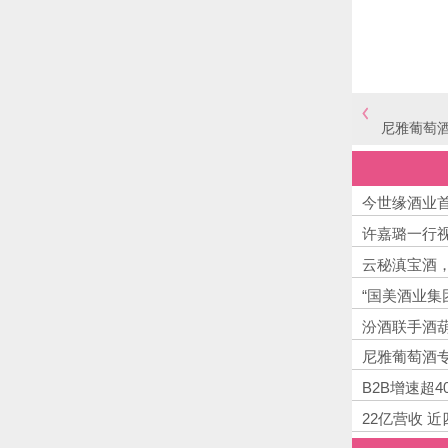
尼雅葡萄酒
今世缘酒业
许嘉璐一行
云秘滇宝酒
“国美酒业集
汾酒联手酒
尼雅葡萄酒专
B2B增速超
22亿营收 