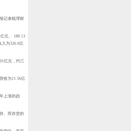
商报记者梳理财
元、 180.13
入为326.6亿
01亿元，约三
为11.56亿
年上涨的趋
存。而存货的