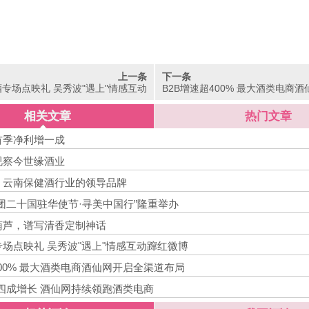
上一条
下一条
专场点映礼 吴秀波"遇上"情感互动
B2B增速超400% 最大酒类电商
蹿红微博
渠道布局
相关文章
热门文章
首季净利增一成
视察今世缘酒业
，云南保健酒行业的领导品牌
团二十国驻华使节·寻美中国行”隆重举办
葫芦，谱写清香定制神话
场点映礼 吴秀波"遇上"情感互动蹿红微博
400% 最大酒类电商酒仙网开启全渠道布局
近四成增长 酒仙网持续领跑酒类电商