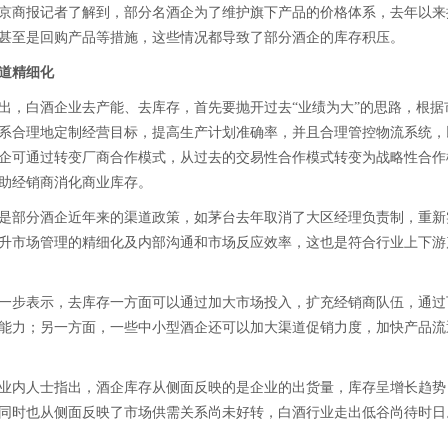
商报记者了解到，部分名酒企为了维护旗下产品的价格体系，去年以来
甚至是回购产品等措施，这些情况都导致了部分酒企的库存积压。
道精细化
白酒企业去产能、去库存，首先要抛开过去“业绩为大”的思路，根据
系合理地定制经营目标，提高生产计划准确率，并且合理管控物流系统，
企可通过转变厂商合作模式，从过去的交易性合作模式转变为战略性合作
助经销商消化商业库存。
是部分酒企近年来的渠道政策，如茅台去年取消了大区经理负责制，重新
升市场管理的精细化及内部沟通和市场反应效率，这也是符合行业上下游
步表示，去库存一方面可以通过加大市场投入，扩充经销商队伍，通过
能力；另一方面，一些中小型酒企还可以加大渠道促销力度，加快产品流
内人士指出，酒企库存从侧面反映的是企业的出货量，库存呈增长趋势
同时也从侧面反映了市场供需关系尚未好转，白酒行业走出低谷尚待时日