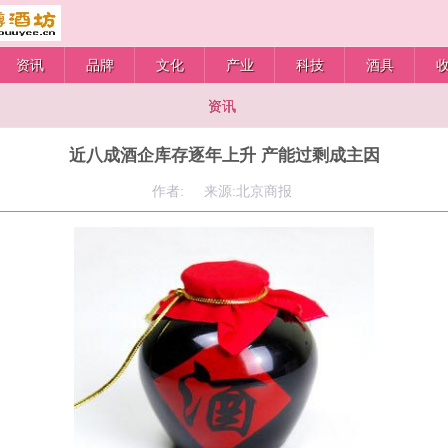
资讯
品牌
文化
产业
科技
酒具
资讯
近八成酒企库存逐年上升 产能过剩成主因
作者: 来源:北京商报