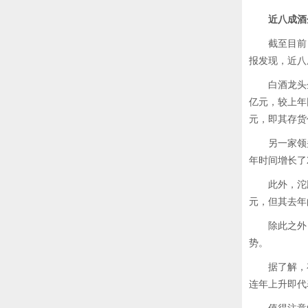
近八成酒
截至目前，白
报发现，近八
白酒龙头企业贵州
亿元，较上年同期
元，即其存货
另一家领头羊企
年时间增长了
此外，沱牌舍
元，但其去年
除此之外，
势。
据了解，存
连年上升即代