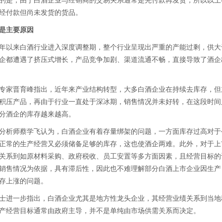
是，由于白酒企业与经销商的交易关系通常是先付款再发货，所以以上
经付款但尚未发货的货品。
是主要原因
年以来白酒行业进入深度调整期，整个行业呈现出严重的产能过剩，供大
企都遭遇了挤压式增长，产品竞争加剧、渠道流通不畅，直接导致了酒企
家晋育峰指出，近年来产业结构转型，大多白酒企业在持续去库存，但
来的积压产品，再由于行业一直处于深冰期，销售情况并未好转，在这段时
分酒企的库存越来越高。
析师蔡学飞认为，白酒企业有着存量绑架的问题，一方面库存过高对于
正常的生产经营又必须储备足够的库存，这也使酒企两难。此外，对于上
关系到如原材料采购、政府税收、员工安置等多方面因素，且经营目标的
销售情况为依据，具有滞后性，因此也不难理解部分白酒上市企业因生产
存上涨的问题。
进一步指出，白酒企业尤其是地方性龙头企业，其经营业绩关系到当地
产经营目标通常由政府主导，并不是单纯由市场供需关系而决定。