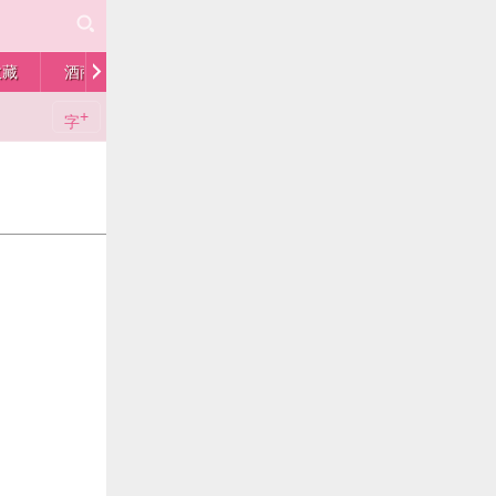
收藏
酒商
人物
供求
留言板
+
字