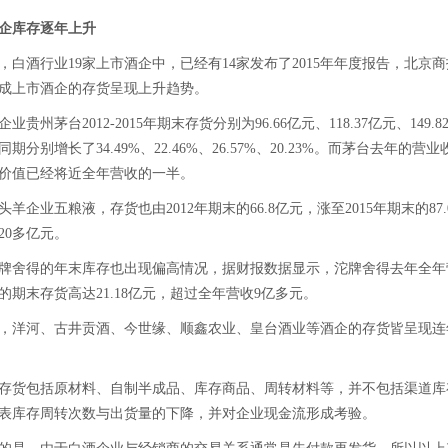
企库存逐年上升
酒行业19家上市酒企中，已经有14家发布了2015年年度报告，北京
成上市酒企的存货呈现上升趋势。
茅台2012-2015年期末存货分别为96.66亿元、118.37亿元、149.82亿
分别增长了34.49%、22.46%、26.57%、20.23%。而茅台去年的营业收
价值已经将近全年营收的一半。
业五粮液，存货也由2012年期末的66.8亿元，涨至2015年期末的87.
20多亿元。
得的年末库存也出现偏高情况，据财报数据显示，沱牌舍得去年全年营收
的期末存货高达21.18亿元，超过全年营收9亿多元。
洋河、古井贡酒、今世缘、顺鑫农业、皇台酒业等酒企的存货皆呈现连
货包括原材料、自制半成品、库存商品、周转材料等，并不包括渠道库
表库存周转次数与出货量的下降，并对企业现金流形成考验。