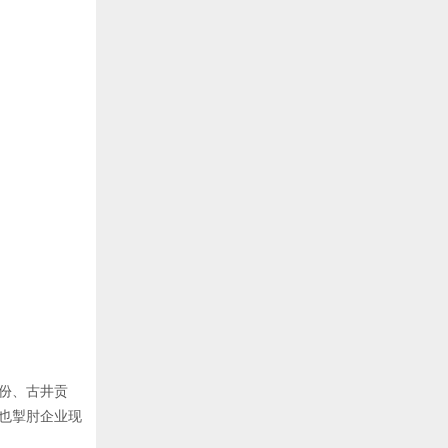
份、古井贡
也掣肘企业现