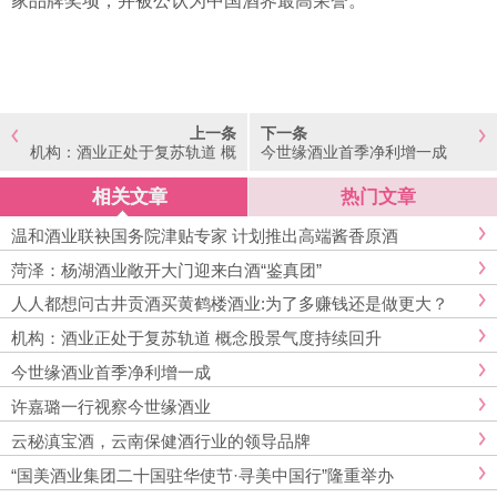
家品牌奖项，并被公认为中国酒界最高荣誉。
上一条
下一条
机构：酒业正处于复苏轨道 概
今世缘酒业首季净利增一成
念股景气度持续回升
相关文章
热门文章
温和酒业联袂国务院津贴专家 计划推出高端酱香原酒
菏泽：杨湖酒业敞开大门迎来白酒“鉴真团”
人人都想问古井贡酒买黄鹤楼酒业:为了多赚钱还是做更大？
机构：酒业正处于复苏轨道 概念股景气度持续回升
今世缘酒业首季净利增一成
许嘉璐一行视察今世缘酒业
云秘滇宝酒，云南保健酒行业的领导品牌
“国美酒业集团二十国驻华使节·寻美中国行”隆重举办