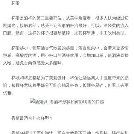
杯沿
杯沿是酒杯的第二重要部位，从美学角度看，很多人认为经过切
割抛光，接触唇部，感受不到圆形的杯沿最好，可以让酒轻柔的流入
口腔。然而，这样的杯子很容易破碎，尤其杯壁薄，手工吹制类型。
杯沿越小，葡萄酒香气散发的越慢，酒香更集中，会带来更多愉
悦感。高酸度的酒，用小杯口的酒杯饮用，会增加口感，使酒液直接
入喉，避免舌两侧感受太多酸味。
杯颈和杯底都是为了美观设计，杯颈让酒远离人手温度带来的影
响，短颈杯意味着手部分可能会触及杯身，长颈杯易碎，但看上去更
优雅。
香槟最适合什么杯型？
香槟杯经过了历史淘汰，现在大致剩下三种：笛形杯，碟行杯和