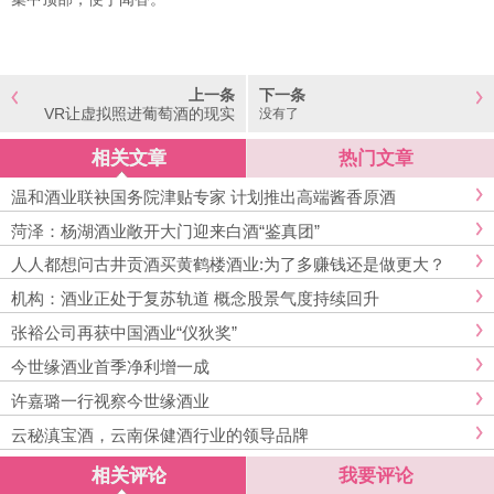
上一条
下一条
VR让虚拟照进葡萄酒的现实
没有了
相关文章
热门文章
温和酒业联袂国务院津贴专家 计划推出高端酱香原酒
菏泽：杨湖酒业敞开大门迎来白酒“鉴真团”
人人都想问古井贡酒买黄鹤楼酒业:为了多赚钱还是做更大？
机构：酒业正处于复苏轨道 概念股景气度持续回升
张裕公司再获中国酒业“仪狄奖”
今世缘酒业首季净利增一成
许嘉璐一行视察今世缘酒业
云秘滇宝酒，云南保健酒行业的领导品牌
相关评论
我要评论