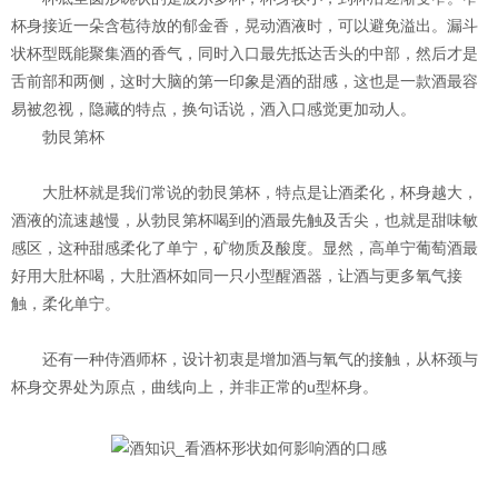
杯身接近一朵含苞待放的郁金香，晃动酒液时，可以避免溢出。漏斗
状杯型既能聚集酒的香气，同时入口最先抵达舌头的中部，然后才是
舌前部和两侧，这时大脑的第一印象是酒的甜感，这也是一款酒最容
易被忽视，隐藏的特点，换句话说，酒入口感觉更加动人。
勃艮第杯
大肚杯就是我们常说的勃艮第杯，特点是让酒柔化，杯身越大，
酒液的流速越慢，从勃艮第杯喝到的酒最先触及舌尖，也就是甜味敏
感区，这种甜感柔化了单宁，矿物质及酸度。显然，高单宁葡萄酒最
好用大肚杯喝，大肚酒杯如同一只小型醒酒器，让酒与更多氧气接
触，柔化单宁。
还有一种侍酒师杯，设计初衷是增加酒与氧气的接触，从杯颈与
杯身交界处为原点，曲线向上，并非正常的u型杯身。