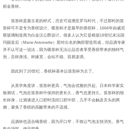
郁金香杯。
笛形杯是最古老的样式，历史可追溯至罗马时代，不过那时的笛
形杯可不是专为香槟设计。碟形杯才是最早的香槟杯，1666年由威尼
斯玻璃制造商为白金汉公爵设计。很多人认为它是根据18世纪末法国
玛丽皇后（Marie Antoinette）那对出名的胸部塑造而成，但品酒专家
并不认可这一说法，因为碟形杯无法让品尝者享受香槟带来的独特气
泡，且杯身浅、杯缘宽，会站不稳、容易泼洒。
因此到了20世纪，香槟杯基本以笛形杯为主了。
从美学角度讲，笛形杯更高，气泡会优雅的升起。日本科学家实
验测试，气泡在笛形杯中保持的更长久，香气也更持久。笛形杯的细
长杯身，让酒液进入口腔时流经口腔中部，几乎不会触及舌头的两
侧，避免了香槟的高酸带来的不适感。
品酒杯也适合喝香槟，因为开口窄，不致让气泡太快消失。香气
集中顶部，便于闻香。