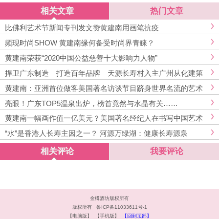
相关文章
热门文章
比佛利艺术节新闻专刊发文赞黄建南用画笔抗疫
频现时尚SHOW 黄建南缘何备受时尚界青睐？
黄建南荣获“2020中国公益慈善十大影响力人物”
捍卫广东制造 打造百年品牌 天源长寿村入主广州从化建第
二矿泉水厂
黄建南：亚洲首位做客美国著名访谈节目跻身世界名流的艺术
家
亮眼！广东TOP5温泉出炉，榜首竟然与水晶有关……
黄建南一幅画作值一亿美元？美国著名经纪人在书写中国艺术
家的传奇
“水”是香港人长寿主因之一？ 河源万绿湖：健康长寿源泉
相关评论
我要评论
暂无评论
金樽酒坊版权所有
版权所有 鲁ICP备11033611号-1
【电脑版】
【手机版】
【回到顶部】