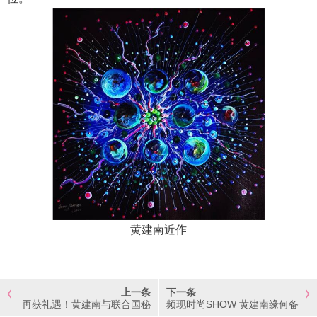
黄建南近作
上一条
下一条
再获礼遇！黄建南与联合国秘
频现时尚SHOW 黄建南缘何备
书长“同框”贺年
受时尚界青睐？