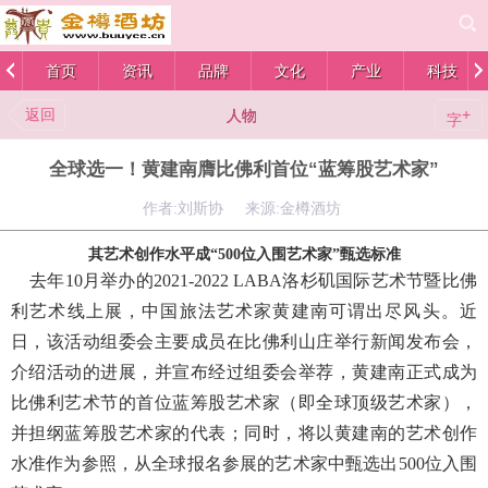
首页
资讯
品牌
文化
产业
科技
返回
+
人物
字
全球选一！黄建南膺比佛利首位“蓝筹股艺术家”
作者:刘斯协 来源:金樽酒坊
其艺术创作水平成“500位入围艺术家”甄选标准
去年10月举办的2021-2022 LABA洛杉矶国际艺术节暨比佛
利艺术线上展，中国旅法艺术家黄建南可谓出尽风头。近
日，该活动组委会主要成员在比佛利山庄举行新闻发布会，
介绍活动的进展，并宣布经过组委会举荐，黄建南正式成为
比佛利艺术节的首位蓝筹股艺术家（即全球顶级艺术家），
并担纲蓝筹股艺术家的代表；同时，将以黄建南的艺术创作
水准作为参照，从全球报名参展的艺术家中甄选出500位入围