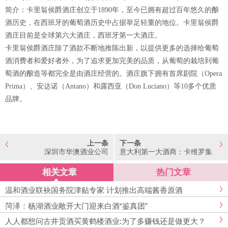
简介：卡里翁侯爵酒庄创立于1890年，至今已拥有超过百年悠久的酿
酒历史，在西班牙的葡萄酒历史中占据举足轻重的地位。卡里翁侯爵
酒庄目前是全球第六大酒庄，西班牙第一大酒庄。
卡里翁侯爵酒庄除了酒款不断地推陈出新，以提供更多的选择给葡萄
酒消费者和爱好者外，为了追求更加完美的品质，从葡萄的栽培到葡
萄酒的酿造等都完全是由酒庄经营的。酒庄旗下拥有首席剧院（Opera
Prima）、安达诺（Antano）和露西亚（Don Luciano）等10多个优质
品牌。
上一条
下一条
深圳市华澳酒业公司
意大利第一大酒商：卡维罗集
团（Caviro Group）
相关文章
热门文章
温和酒业联袂国务院津贴专家 计划推出高端酱香原酒
菏泽：杨湖酒业敞开大门迎来白酒“鉴真团”
人人都想问古井贡酒买黄鹤楼酒业:为了多赚钱还是做更大？