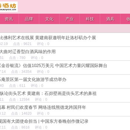
资讯
品牌
文化
产业
科技
酒具
比佛利艺术在线展 黄建南获邀明年赴洛杉矶办个展
 17:52:19 点击：9621 评论：0
大曲对辽香型白酒风味的作用
0:27:51 点击：780 评论：0
金谷银流》估值1025万美元 中国艺术力量闪耀国际舞台
20:07:14 点击：34354 评论：0
乐庵景区第一届文化旅游节成功举办
8:29:40 点击：611 评论：0
”纵论街头艺术 黄建南：石峁壁画是街头艺术的鼻祖
8:23:11 点击：12594 评论：0
幕 村民们欢度春节 网络连线熊德龙跨国拜年
20:34:12 点击：14620 评论：0
现国有大团使命担当 | 中国东方春晚创作微记录
19:42:11 点击：8616 评论：0