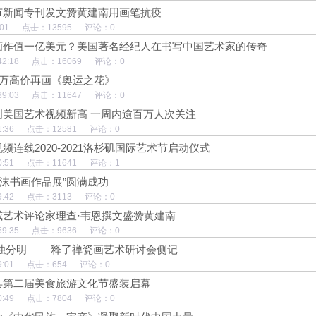
节新闻专刊发文赞黄建南用画笔抗疫
4:36:01 点击：13595 评论：0
画作值一亿美元？美国著名经纪人在书写中国艺术家的传奇
 23:42:18 点击：16069 评论：0
0万高价再画《奥运之花》
 15:39:03 点击：11647 评论：0
创美国艺术视频新高 一周内逾百万人次关注
 0:51:36 点击：12581 评论：0
频连线2020-2021洛杉矶国际艺术节启动仪式
13:40:51 点击：11641 评论：1
冯沫书画作品展”圆满成功
17:19:42 点击：3113 评论：0
威艺术评论家理查·韦恩撰文盛赞黄建南
 22:59:35 点击：9636 评论：0
浊分明 ——释了禅瓷画艺术研讨会侧记
20:49:01 点击：654 评论：0
县第二届美食旅游文化节盛装启幕
 1:00:49 点击：7804 评论：0