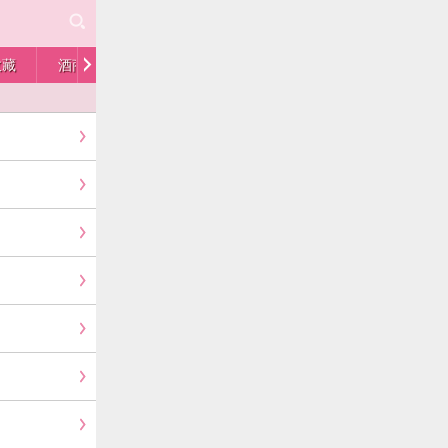
收藏
酒商
人物
供求
留言板