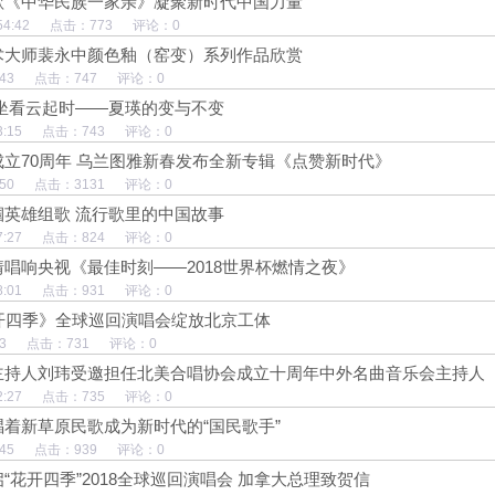
歌《中华民族一家亲》凝聚新时代中国力量
 15:54:42 点击：773 评论：0
术大师裴永中颜色釉（窑变）系列作品欣赏
6:55:43 点击：747 评论：0
 坐看云起时——夏瑛的变与不变
21:23:15 点击：743 评论：0
立70周年 乌兰图雅新春发布全新专辑《点赞新时代》
0:38:50 点击：3131 评论：0
帼英雄组歌 流行歌里的中国故事
16:07:27 点击：824 评论：0
唱响央视《最佳时刻——2018世界杯燃情之夜》
19:08:01 点击：931 评论：0
花开四季》全球巡回演唱会绽放北京工体
:08:33 点击：731 评论：0
主持人刘玮受邀担任北美合唱协会成立十周年中外名曲音乐会主持人
22:42:27 点击：735 评论：0
着新草原民歌成为新时代的“国民歌手”
8:32:45 点击：939 评论：0
“花开四季”2018全球巡回演唱会 加拿大总理致贺信