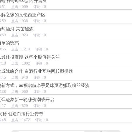
端的葡萄圣地“西开普省”
13:36:51 点击：909 评论：0
不解之缘的瓦伦西亚产区
13:35:59 点击：938 评论：0
萄酒河-莱茵黑森
13:33:59 点击：923 评论：0
简单的诱惑
13:29:55 点击：1213 评论：0
来最佳投资期 这些个股值得关注
12:57:18 点击：1002 评论：0
达成战略合作 白酒行业互联网转型提速
12:54:45 点击：940 评论：0
销新方式，幸福启航牵手足球页游赚取粉丝经济
12:52:38 点击：960 评论：0
反弹迹象新一轮涨价潮或开启
12:51:17 点击：829 评论：0
飞扬 创造白酒行业传奇
12:44:45 点击：1472 评论：0