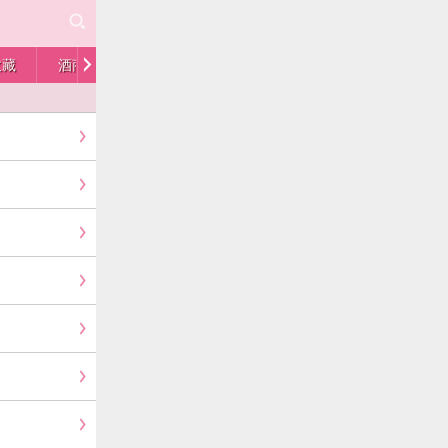
收藏
酒商
人物
供求
留言板