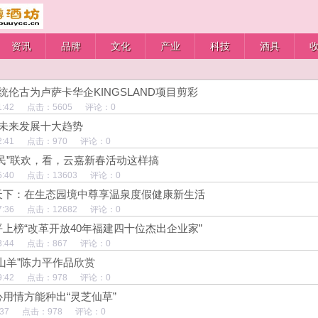
资讯
品牌
文化
产业
科技
酒具
统伦古为卢萨卡华企KINGSLAND项目剪彩
21:51:42 点击：5605 评论：0
未来发展十大趋势
13:02:41 点击：970 评论：0
民”联欢，看，云嘉新春活动这样搞
20:35:40 点击：13603 评论：0
天下：在生态园境中尊享温泉度假健康新生活
14:07:36 点击：12682 评论：0
上榜“改革开放40年福建四十位杰出企业家”
19:43:44 点击：867 评论：0
山羊”陈力平作品欣赏
10:39:42 点击：978 评论：0
用情方能种出“灵芝仙草”
1:48:37 点击：978 评论：0