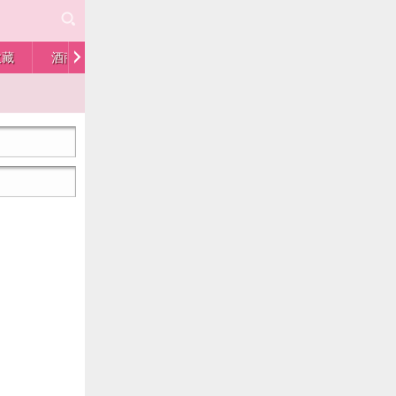
收藏
酒商
人物
供求
留言板